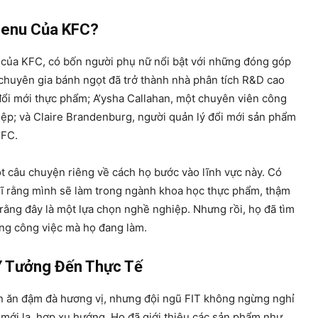
Menu Của KFC?
 của KFC, có bốn người phụ nữ nổi bật với những đóng góp
chuyên gia bánh ngọt đã trở thành nhà phân tích R&D cao
 đổi mới thực phẩm; A’ysha Callahan, một chuyên viên công
ệp; và Claire Brandenburg, người quản lý đổi mới sản phẩm
KFC.
t câu chuyện riêng về cách họ bước vào lĩnh vực này. Có
ĩ rằng mình sẽ làm trong ngành khoa học thực phẩm, thậm
 rằng đây là một lựa chọn nghề nghiệp. Nhưng rồi, họ đã tìm
ng công việc mà họ đang làm.
Ý Tưởng Đến Thực Tế
n ăn đậm đà hương vị, nhưng đội ngũ FIT không ngừng nghỉ
ới lạ, hợp xu hướng. Họ đã giới thiệu các sản phẩm như