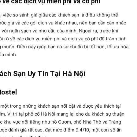
õ về các dịch vụ miễn phí và có phí
, việc so sánh giá giữa các khách sạn là điều không thể
mức giá và các gói dịch vụ khác nhau, nên bạn cần cân nhắc
 với ngân sách và nhu cầu của mình. Ngoài ra, trước khi
i rõ về các dịch vụ miễn phí và dịch vụ có phí để tránh tình
 muốn. Điều này giúp bạn có sự chuẩn bị tốt hơn, tối ưu hóa
ủa mình.
ch Sạn Uy Tín Tại Hà Nội
Hostel
 một trong những khách sạn nổi bật và được yêu thích tại
. Vị trí tại phố cổ Hà Nội mang lại cho du khách sự thuận
ác khu vực nổi tiếng như hồ Gươm, phố Nhà Thờ và Tràng
ược đánh giá rất cao, đạt mức điểm 9.4/10, một con số ấn