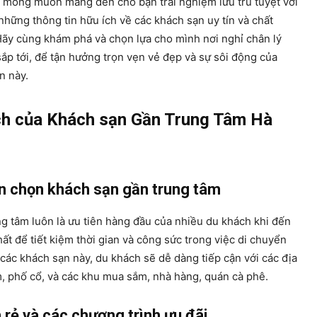
i mong muốn mang đến cho bạn trải nghiệm lưu trú tuyệt vời
những thông tin hữu ích về các khách sạn uy tín và chất
 Hãy cùng khám phá và chọn lựa cho mình nơi nghỉ chân lý
ắp tới, để tận hưởng trọn vẹn vẻ đẹp và sự sôi động của
n này.
ích của Khách sạn Gần Trung Tâm Hà
n chọn khách sạn gần trung tâm
g tâm luôn là ưu tiên hàng đầu của nhiều du khách khi đến
hất để tiết kiệm thời gian và công sức trong việc di chuyển
i các khách sạn này, du khách sẽ dễ dàng tiếp cận với các địa
, phố cổ, và các khu mua sắm, nhà hàng, quán cà phê.
h rẻ và các chương trình ưu đãi