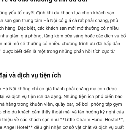
hững yếu tố quyết định khi du khách lựa chọn khách sạn.
h sạn gần trung tâm Hà Nội có giá cả rất phải chăng, phù
ch hàng. Đặc biệt, các khách sạn mới mở thường có nhiều
 như giảm giá phòng, tặng kèm bữa sáng hoặc các dịch vụ bổ
n mới mở sẽ thường có nhiều chương trình ưu đãi hấp dẫn
 được biết đến là một trong những phản hồi tích cực từ
ại và dịch vụ tiện ích
m Hà Nội không chỉ có giá thành phải chăng mà còn được
đại và dịch vụ tiện ích đa dạng. Những tiện ích phổ biến bao
hà hàng trong khuôn viên, quầy bar, bể bơi, phòng tập gym
úp cho du khách cảm thấy thoải mái và tận hưởng kỳ nghỉ của
i thiệu về các khách sạn như **Little Charm Hanoi Hostel**,
ue Angel Hotel** đều ghi nhận cơ sở vật chất và dịch vụ xuất