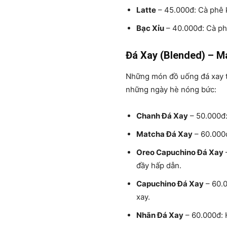
Latte
– 45.000đ: Cà phê k
Bạc Xỉu
– 40.000đ: Cà phê
Đá Xay (Blended) – M
Những món đồ uống đá xay tạ
những ngày hè nóng bức:
Chanh Đá Xay
– 50.000đ: 
Matcha Đá Xay
– 60.000đ
Oreo Capuchino Đá Xay
đầy hấp dẫn.
Capuchino Đá Xay
– 60.0
xay.
Nhãn Đá Xay
– 60.000đ: 