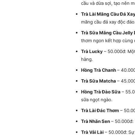
cầu và dừa sợi, tạo nên mộ
Trà Lài Mãng Cầu Đá Xa
mãng cầu đá xay độc đáo
Trà Sữa Mãng Cầu Jelly 
thơm ngon kết hợp cùng d
Trà Lucky
– 50.000đ: Một
hàng.
Hồng Trà Chanh
– 40.000
Trà Sữa Matcha
– 45.000
Hồng Trà Đào Sữa
– 55.0
sữa ngọt ngào.
Trà Lài Đác Thơm
– 50.00
Trà Nhãn Sen
– 50.000đ: 
Trà Vải Lài
– 50.000đ: Sự 