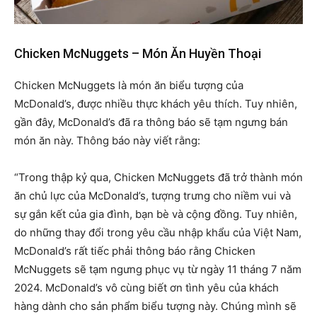
Chicken McNuggets – Món Ăn Huyền Thoại
Chicken McNuggets là món ăn biểu tượng của
McDonald’s, được nhiều thực khách yêu thích. Tuy nhiên,
gần đây, McDonald’s đã ra thông báo sẽ tạm ngưng bán
món ăn này. Thông báo này viết rằng:
“Trong thập kỷ qua, Chicken McNuggets đã trở thành món
ăn chủ lực của McDonald’s, tượng trưng cho niềm vui và
sự gắn kết của gia đình, bạn bè và cộng đồng. Tuy nhiên,
do những thay đổi trong yêu cầu nhập khẩu của Việt Nam,
McDonald’s rất tiếc phải thông báo rằng Chicken
McNuggets sẽ tạm ngưng phục vụ từ ngày 11 tháng 7 năm
2024. McDonald’s vô cùng biết ơn tình yêu của khách
hàng dành cho sản phẩm biểu tượng này. Chúng mình sẽ