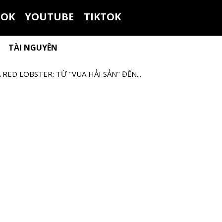
OOK
YOUTUBE
TIKTOK
TÀI NGUYÊN
ED LOBSTER: TỪ "VUA HẢI SẢN" ĐẾN...