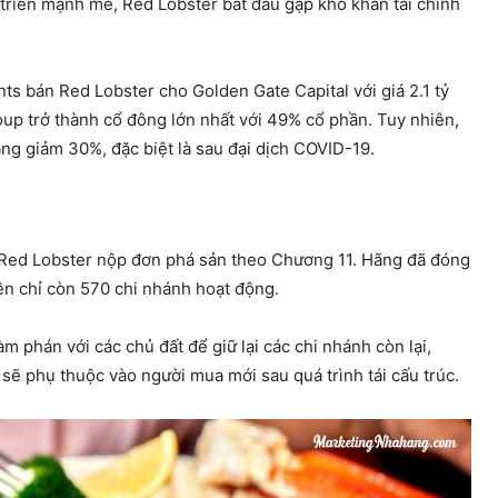
 triển mạnh mẽ, Red Lobster bắt đầu gặp khó khăn tài chính
s bán Red Lobster cho Golden Gate Capital với giá 2.1 tỷ
up trở thành cổ đông lớn nhất với 49% cổ phần. Tuy nhiên,
ng giảm 30%, đặc biệt là sau đại dịch COVID-19.
Red Lobster nộp đơn phá sản theo Chương 11. Hãng đã đóng
ện chỉ còn 570 chi nhánh hoạt động.
 phán với các chủ đất để giữ lại các chi nhánh còn lại,
ẽ phụ thuộc vào người mua mới sau quá trình tái cấu trúc​.